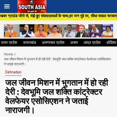
Skip
ुए संवाददाताओं के साथ,हर जन मुद्दे पर, सीधा सवाल सरकार से ,सिर्फ South Asia 
to
content
उत्तर प्रदेश
उत्तराखंड
अरुणाचल प्रदेश
असम
आंध्र प्रदेश
ओडिशा
Home
जल जीवन मिशन में भुगतान में हो रही देरी : देवभूमि जल शक्ति कांट्रेक्टर वेलफेयर एसोसिएशन
ने जताई नाराजगी।
Dehradun
जल जीवन मिशन में भुगतान में हो रही
देरी : देवभूमि जल शक्ति कांट्रेक्टर
वेलफेयर एसोसिएशन ने जताई
नाराजगी।