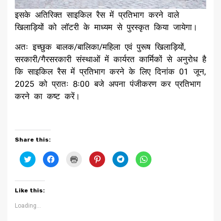
इसके अतिरिक्त साइकिल रैस में प्रतिभाग करने वाले
खिलाड़ियों को लॉटरी के माध्यम से पुरस्कृत किया जायेगा।
अतः इच्छुक बालक/बालिका/महिला एवं पुरूष खिलाड़ियों,
सरकारी/गैरसरकारी संस्थाओं में कार्यरत कार्मिकों से अनुरोध है
कि साइकिल रैस में प्रतिभाग करने के लिए दिनांक 01 जून,
2025 को प्रातः 8ः00 बजे अपना पंजीकरण कर प्रतिभाग
करने का कष्ट करें।
Share this:
Click
Click
Click
Click
Click
Click
to
to
to
to
to
to
share
share
print
share
share
share
on
on
(Opens
on
on
on
Twitter
Facebook
in
Pinterest
Telegram
WhatsApp
(Opens
(Opens
new
(Opens
(Opens
(Opens
Like this:
in
in
window)
in
in
in
new
new
new
new
new
window)
window)
window)
window)
window)
Loading...