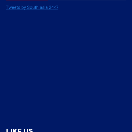
Tweets by South asia 24×7
LIKE US