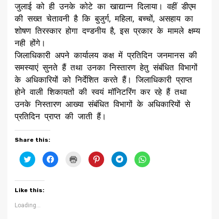
जुलाई को ही उनके कोटे का खाद्यान्न दिलाया। वहीं डीएम
की सख्त चेतावनी है कि बुजुर्ग, महिला, बच्चों, असहाय का
शोषण तिरस्कार होगा दण्डनीय है, इस प्रकार के मामले क्षम्य
नही होंगे।
जिलाधिकारी अपने कार्यालय कक्ष में प्रतिदिन जनमानस की
समस्याएं सुनते हैं तथा उनका निस्तारण हेतु संबंधित विभागों
के अधिकारियों को निर्देशित करते हैं। जिलाधिकारी प्राप्त
होने वाली शिकायतों की स्वयं मॉनिटरिंग कर रहे हैं तथा
उनके निस्तारण आख्या संबंधित विभागों के अधिकारियों से
प्रतिदिन प्राप्त की जाती हैं।
Share this:
Click
Click
Click
Click
Click
Click
to
to
to
to
to
to
share
share
print
share
share
share
on
on
(Opens
on
on
on
Twitter
Facebook
in
Pinterest
Telegram
WhatsApp
(Opens
(Opens
new
(Opens
(Opens
(Opens
Like this:
in
in
window)
in
in
in
new
new
new
new
new
window)
window)
window)
window)
window)
Loading...