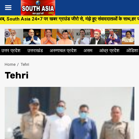
Skip
बर ग्राउंड जीरो से, मंझे हुए संवाददाताओं के साथ,हर जन मुद्दे पर, सीधा सवाल स
to
content
उत्तर प्रदेश
उत्तराखंड
अरुणाचल प्रदेश
असम
आंध्र प्रदेश
ओडिशा
Home
Tehri
Tehri