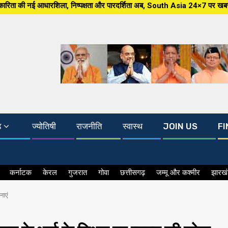
, निष्पक्षता और पारदर्शिता अब, South Asia 24×7 पर खबर ग्राउंड जीरो से, मंझे 
ड
ज्योतिषी
राजनीति
स्वास्थ
JOIN US
FI
कर्नाटक
केरल
गुजरात
गोवा
छत्तीसगढ़
जम्मू और कश्मीर
झारख
नाएं