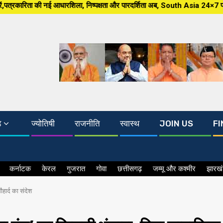
शिला, निष्पक्षता और पारदर्शिता अब, South Asia 24×7 पर खबर ग्राउंड जीरो से, म
ड
ज्योतिषी
राजनीति
स्वास्थ
JOIN US
FI
कर्नाटक
केरल
गुजरात
गोवा
छत्तीसगढ़
जम्मू और कश्मीर
झारख
हार्द का संदेश