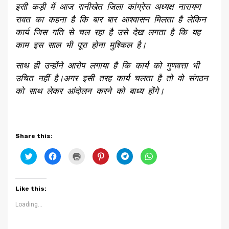
इसी कड़ी में आज रानीखेत जिला कांग्रेस अध्यक्ष नारायण
रावत का कहना है कि बार बार आश्वासन मिलता है लेकिन
कार्य जिस गति से चल रहा है उसे देख लगता है कि यह
काम इस साल भी पूरा होना मुश्किल है।
साथ ही उन्होंने आरोप लगाया है कि कार्य को गुणवत्ता भी
उचित नहीं है।अगर इसी तरह कार्य चलता है तो वो संगठन
को साथ लेकर आंदोलन करने को बाध्य होंगे।
Share this:
Click
Click
Click
Click
Click
Click
to
to
to
to
to
to
share
share
print
share
share
share
on
on
(Opens
on
on
on
Twitter
Facebook
in
Pinterest
Telegram
WhatsApp
(Opens
(Opens
new
(Opens
(Opens
(Opens
Like this:
in
in
window)
in
in
in
new
new
new
new
new
window)
window)
window)
window)
window)
Loading...