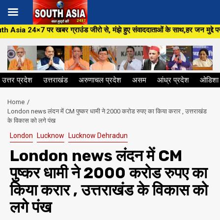
Skip
उंड जीरो से, मंझे हुए संवाददाताओं के साथ,हर जन मुद्दे पर, सीधा सवाल सरकार से 
to
content
उत्तर प्रदेश
उत्तराखंड
अरुणाचल प्रदेश
असम
आंध्र प्रदेश
ओडिशा
Home
London news लंदन में CM पुष्कर धामी ने 2000 करोड रुपए का किया करार , उत्तराखंड
के विकास को लगे पंख
London
Lucknow
Lucknow Dehradun
London news लंदन में CM
पुष्कर धामी ने 2000 करोड रुपए का
किया करार , उत्तराखंड के विकास को
लगे पंख