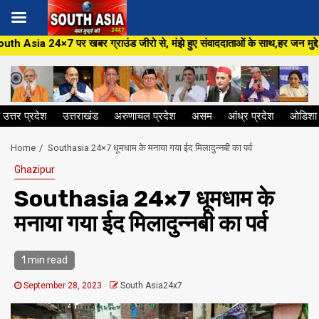
Skip
ड जीरो से, मंझे हुए संवाददाताओं के साथ,हर जन मुद्दे पर, सीधा सवाल सरकार से ,स
to
content
उत्तर प्रदेश
उत्तराखंड
अरुणाचल प्रदेश
असम
आंध्र प्रदेश
ओडिशा
Home
Southasia 24×7 धूमधाम के मनाया गया ईद मिलादुन्नबी का पर्व
Ghazipur
Southasia 24×7 धूमधाम के
मनाया गया ईद मिलादुन्नबी का पर्व
1 min read
September 28, 2023
South Asia24x7