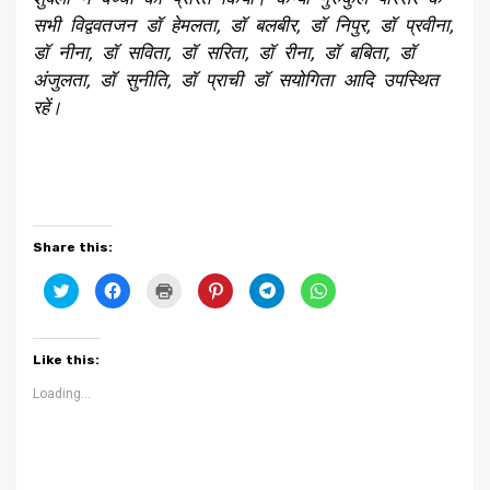
सभी विद्ववतजन डॉ हेमलता, डॉ बलबीर, डॉ निपुर, डॉ प्रवीना,
डॉ नीना, डॉ सविता, डॉ सरिता, डॉ रीना, डॉ बबिता, डॉ
अंजुलता, डॉ सुनीति, डॉ प्राची डॉ सयोगिता आदि उपस्थित
रहें।
Share this:
Click
Click
Click
Click
Click
Click
to
to
to
to
to
to
share
share
print
share
share
share
on
on
(Opens
on
on
on
Twitter
Facebook
in
Pinterest
Telegram
WhatsApp
(Opens
(Opens
new
(Opens
(Opens
(Opens
Like this:
in
in
window)
in
in
in
new
new
new
new
new
window)
window)
window)
window)
window)
Loading...
Continue
Previous
Next