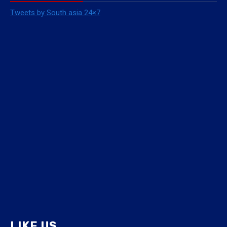
Tweets by South asia 24×7
LIKE US