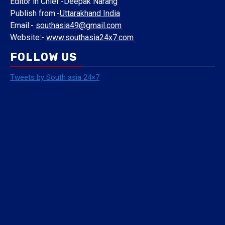
Editor in Chief:-Deepak Narang
Publish from:-
Uttarakhand India
Email:-
southasia49@gmail.com
Website:-
www.southasia24x7.com
FOLLOW US
Tweets by South asia 24×7