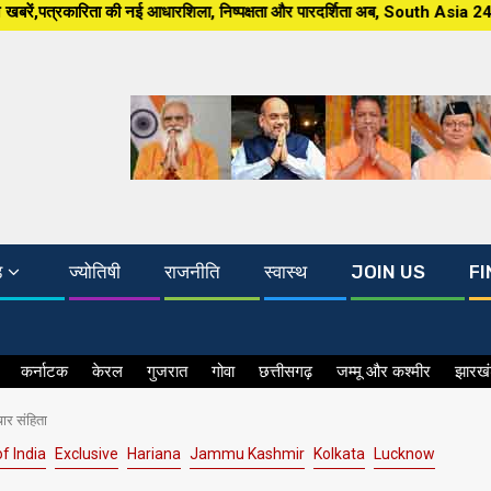
ारशिला, निष्पक्षता और पारदर्शिता अब, South Asia 24×7 पर खबर ग्राउंड जीरो से,
ड
ज्योतिषी
राजनीति
स्वास्थ
JOIN US
FI
कर्नाटक
केरल
गुजरात
गोवा
छत्तीसगढ़
जम्मू और कश्मीर
झारख
ार संहिता
f India
Exclusive
Hariana
Jammu Kashmir
Kolkata
Lucknow