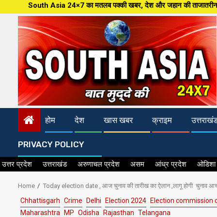
Skip
sia 24×7 का मतलब पक्की खबर, देश और जहान की ताजातरीन खबरें,पत्रकारिता की नई आध
to
content
होम
देश
खास खबर
क्राइम
उत्तराखं
PRIVACY POLICY
उत्तर प्रदेश
उत्तराखंड
अरुणाचल प्रदेश
असम
आंध्र प्रदेश
ओडिशा
Home
Today election date , आज चुनाव की तारीख का ऐलान ,लागू होगी चुनाव आच
Chhattisgarh
Crime
Delhi
Election 2024
Election commission o
Maharashtra
MP
Odisha
Rajasthan
Telangana