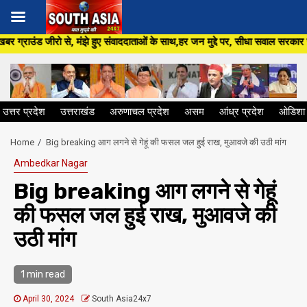
Skip
हुए संवाददाताओं के साथ,हर जन मुद्दे पर, सीधा सवाल सरकार से ,सिर्फ South Asia
to
content
उत्तर प्रदेश
उत्तराखंड
अरुणाचल प्रदेश
असम
आंध्र प्रदेश
ओडिशा
Home
Big breaking आग लगने से गेहूं की फसल जल हुई राख, मुआवजे की उठी मांग
Ambedkar Nagar
Big breaking आग लगने से गेहूं
की फसल जल हुई राख, मुआवजे की
उठी मांग
1 min read
April 30, 2024
South Asia24x7