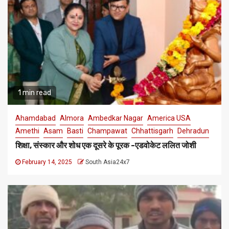
1 min read
Ahamdabad
Almora
Ambedkar Nagar
America USA
Amethi
Asam
Basti
Champawat
Chhattisgarh
Dehradun
शिक्षा, संस्कार और शोध एक दूसरे के पूरक -एडवोकेट ललित जोशी
February 14, 2025
South Asia24x7