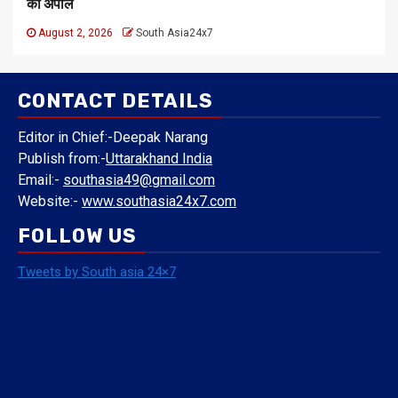
की अपील
August 2, 2026
South Asia24x7
CONTACT DETAILS
Editor in Chief:-Deepak Narang
Publish from:-
Uttarakhand India
Email:-
southasia49@gmail.com
Website:-
www.southasia24x7.com
FOLLOW US
Tweets by South asia 24×7