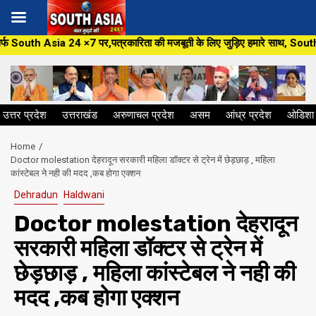
Skip
×7 पर,पत्रकारिता की मजबूती के लिए जुड़िए हमारे साथ, South Asia 24×7 के यूट्य
to
content
उत्तर प्रदेश
उत्तराखंड
अरुणाचल प्रदेश
असम
आंध्र प्रदेश
ओडिशा
Home
Doctor molestation देहरादून सरकारी महिला डॉक्टर से ट्रेन में छेड़छाड़ , महिला
कांस्टेबल ने नही की मदद ,कब होगा एक्शन
Dehradun
Haldwani
Doctor molestation देहरादून
सरकारी महिला डॉक्टर से ट्रेन में
छेड़छाड़ , महिला कांस्टेबल ने नही की
मदद ,कब होगा एक्शन