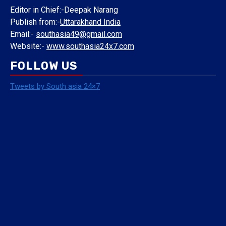
Editor in Chief:-Deepak Narang
Publish from:-
Uttarakhand India
Email:-
southasia49@gmail.com
Website:-
www.southasia24x7.com
FOLLOW US
Tweets by South asia 24×7