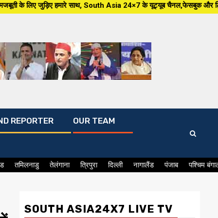
 हमारे साथ, South Asia 24×7 के यूट्यूब चैनल,फेसबुक और ट्विटर पर क्योंकि हम क
ND REPORTER
OUR TEAM
ंड
तमिलनाडु
तेलंगाना
त्रिपुरा
दिल्ली
नागालैंड
पंजाब
पश्चिम बंगा
SOUTH ASIA24X7 LIVE TV