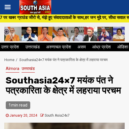
Skip
झे हुए संवाददाताओं के साथ,हर जन मुद्दे पर, सीधा सवाल सरकार से ,सिर्फ South A
to
content
उत्तर प्रदेश
उत्तराखंड
अरुणाचल प्रदेश
असम
आंध्र प्रदेश
ओडिशा
Home
Southasia24×7 मयंक पंत ने पत्रकारिता के क्षेत्र में लहराया परचम
Almora
उत्तराखंड
Southasia24×7 मयंक पंत ने
पत्रकारिता के क्षेत्र में लहराया परचम
1 min read
January 20, 2024
South Asia24x7