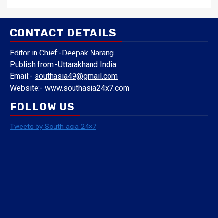
CONTACT DETAILS
Editor in Chief:-Deepak Narang
Publish from:-
Uttarakhand India
Email:-
southasia49@gmail.com
Website:-
www.southasia24x7.com
FOLLOW US
Tweets by South asia 24×7