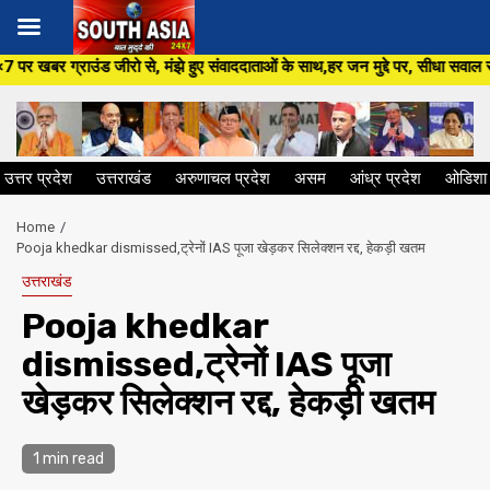
Skip
झे हुए संवाददाताओं के साथ,हर जन मुद्दे पर, सीधा सवाल सरकार से ,सिर्फ South A
to
content
उत्तर प्रदेश
उत्तराखंड
अरुणाचल प्रदेश
असम
आंध्र प्रदेश
ओडिशा
Home
Pooja khedkar dismissed,ट्रेनों IAS पूजा खेड़कर सिलेक्शन रद्द, हेकड़ी खतम
उत्तराखंड
Pooja khedkar
dismissed,ट्रेनों IAS पूजा
खेड़कर सिलेक्शन रद्द, हेकड़ी खतम
1 min read