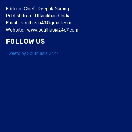
Editor in Chief:-Deepak Narang
Publish from:-
Uttarakhand India
Email:-
southasia49@gmail.com
Website:-
www.southasia24x7.com
FOLLOW US
Tweets by South asia 24×7