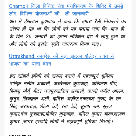
Chamoli जिला विधिक सेवा प्राधिकरण के शिविर में उमड़े
लोग, विभिन्न योजनाओं की ली जानकारी
अंत मे हँसलाल कुशवाहा ने कहा कि हमारा रैली निकलने का
उद्देश्य ही यह था कि लोगों को यह बताया जाए कि आज ही
के दिन 26 जनवरी को हमारा संविधान देश मे लागू हुआ था
और लोगो को इसके प्रति जागरूक किया जाए।
Uttrakhand कांग्रेस को बड़ा झटका शैलेंद्र रावत ने
भाजपा का थाना दमन
इस सौहार्द झाँकी को सफल बनाने में महत्त्वपूर्ण भूमिका
तारिक़ नसीम अब्बासी, अच्छेलाल कुशवाहा, अखिलेश मौर्य,
हिमांशु मौर्य, मेंटर नजमुस्साकिब अब्बासी, काज़ी फरीद आलम,
कुतुब, लियाक़त अली, दानिश अज़ीज़,नन्दलाल गुप्ता, के एन
सिंह, सरफ़राज़, शीला देवी, रंभा देवी, सुभाष राम, सूरज
कुमार,गंगा कुशवाहा,योगेंद्र कुशवाहा, अनिल कुमार यादव,श्रवण
कुमार ,सागर इत्यादि लोगों ने महत्वपूर्ण भूमिका निभाई।