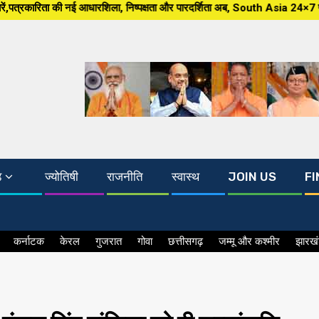
िला, निष्पक्षता और पारदर्शिता अब, South Asia 24×7 पर खबर ग्राउंड जीरो से, मं
ड
ज्योतिषी
राजनीति
स्वास्थ
JOIN US
FI
कर्नाटक
केरल
गुजरात
गोवा
छत्तीसगढ़
जम्मू और कश्मीर
झारख