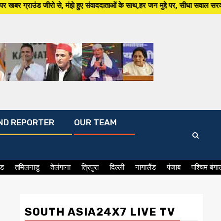
झे हुए संवाददाताओं के साथ,हर जन मुद्दे पर, सीधा सवाल सरकार से ,सिर्फ South A
ND REPORTER
OUR TEAM
ंड
तमिलनाडु
तेलंगाना
त्रिपुरा
दिल्ली
नागालैंड
पंजाब
पश्चिम बंगा
SOUTH ASIA24X7 LIVE TV