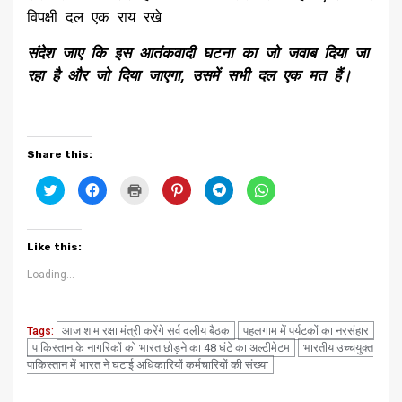
विपक्षी दल एक राय रखे
संदेश जाए कि इस आतंकवादी घटना का जो जवाब दिया जा
रहा है और जो दिया जाएगा, उसमें सभी दल एक मत हैं।
Share this:
Click
Click
Click
Click
Click
Click
to
to
to
to
to
to
share
share
print
share
share
share
on
on
(Opens
on
on
on
Twitter
Facebook
in
Pinterest
Telegram
WhatsApp
(Opens
(Opens
new
(Opens
(Opens
(Opens
Like this:
in
in
window)
in
in
in
new
new
new
new
new
window)
window)
window)
window)
window)
Loading...
आज शाम रक्षा मंत्री करेंगे सर्व दलीय बैठक
पहलगाम में पर्यटकों का नरसंहार
Tags:
पाकिस्तान के नागरिकों को भारत छोड़ने का 48 घंटे का अल्टीमेटम
भारतीय उच्चयुक्त
पाकिस्तान में भारत ने घटाई अधिकारियों कर्मचारियों की संख्या
Continue
Previous
Next