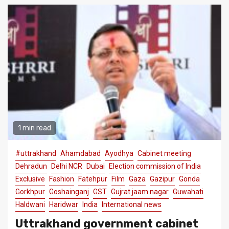
1 min read
#uttrakhand
Ahamdabad
Ayodhya
Cabinet meeting
Dehradun
Delhi NCR
Dubai
Election commission of India
Exclusive
Fashion
Fatehpur
Film
Gaza
Gazipur
Gonda
Gorkhpur
Goshainganj
GST
Gujrat jaam nagar
Guwahati
Haldwani
Haridwar
India
International news
Uttrakhand government cabinet