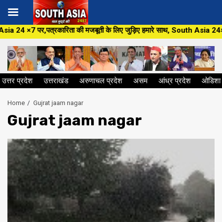
Skip
रिता की मजबूती के लिए जुड़िए हमारे साथ, South Asia 24×7 के यूट्यूब चैनल,फेसब
to
content
उत्तर प्रदेश
उत्तराखंड
अरुणाचल प्रदेश
असम
आंध्र प्रदेश
ओडिशा
Home
Gujrat jaam nagar
Gujrat jaam nagar