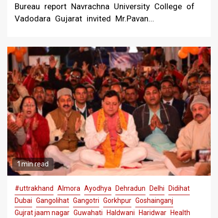
Bureau report Navrachna University College of
Vadodara Gujarat invited Mr.Pavan...
1 min read
#uttrakhand
Almora
Ayodhya
Dehradun
Delhi
Didihat
Dubai
Gangolihat
Gangotri
Gorkhpur
Goshainganj
Gujrat jaam nagar
Guwahati
Haldwani
Haridwar
Health