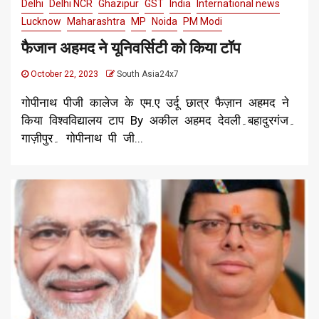
Delhi
Delhi NCR
Ghazipur
GST
India
International news
Lucknow
Maharashtra
MP
Noida
PM Modi
फैजान अहमद ने यूनिवर्सिटी को किया टॉप
October 22, 2023
South Asia24x7
गोपीनाथ पीजी कालेज के एम.ए उर्दू छात्र फैज़ान अहमद ने
किया विश्वविद्यालय टाप By अकील अहमद देवली۔बहादुरगंज۔
गाज़ीपुर۔ गोपीनाथ पी जी...