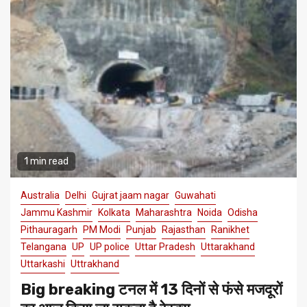
1 min read
Australia
Delhi
Gujrat jaam nagar
Guwahati
Jammu Kashmir
Kolkata
Maharashtra
Noida
Odisha
Pithauragarh
PM Modi
Punjab
Rajasthan
Ranikhet
Telangana
UP
UP police
Uttar Pradesh
Uttarakhand
Uttarkashi
Uttrakhand
Big breaking टनल में 13 दिनों से फंसे मजदूरों