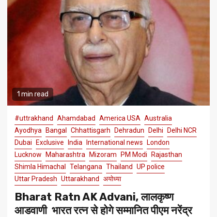
1 min read
#uttrakhand
Ahamdabad
America USA
Australia
Ayodhya
Bangal
Chhattisgarh
Dehradun
Delhi
Delhi NCR
Dubai
Exclusive
India
International news
London
Lucknow
Maharashtra
Mizoram
PM Modi
Rajasthan
Shimla Himachal
Telangana
Thailand
UP police
Uttar Pradesh
Uttarakhand
अयोध्या
Bharat Ratn AK Advani, लालकृष्ण
आडवाणी भारत रत्न से होगे सम्मानित पीएम नरेंद्र